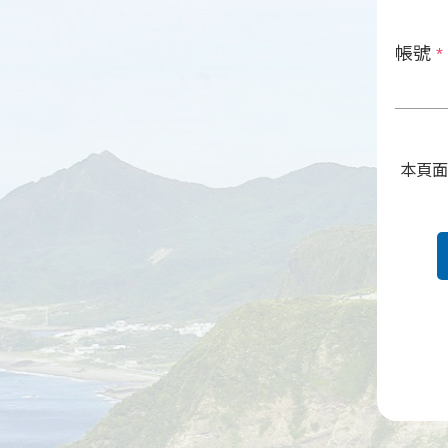
帳號
*
本頁面受