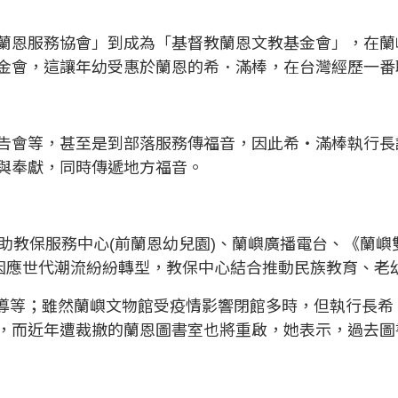
蘭恩服務協會」到成為「基督教蘭恩文教基金會」，在蘭
金會，這讓年幼受惠於蘭恩的希．滿棒，在台灣經歷一番
告會等，甚至是到部落服務傳福音，因此希‧滿棒執行長
與奉獻，同時傳遞地方福音。
助教保服務中心(前蘭恩幼兒園)、蘭嶼廣播電台、《蘭嶼
也因應世代潮流紛紛轉型，教保中心結合推動民族教育、老
專題報導等；雖然蘭嶼文物館受疫情影響閉館多時，但執行長
，而近年遭裁撤的蘭恩圖書室也將重啟，她表示，過去圖