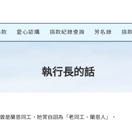
捐款
愛心認購
捐款紀錄查詢
芳名錄
捐款
執行長的話
曾是蘭恩同工，她常自詡為「老同工、蘭恩人」，