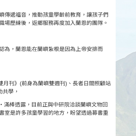
嶼傳遞福音，推動孩童學齡前教育，讓孩子們
職場歷練後，返鄉服務再度加入蘭恩的團隊。
認為，蘭恩能在蘭嶼紮根是因為上帝安排而
雙月刊》(前身為蘭嶼雙週刊)、長者日間照顧站
幼共學，
希‧滿棒透露，目前正與中研院洽談蘭嶼文物回
書室是許多孩童學習的地方，盼望透過募書重