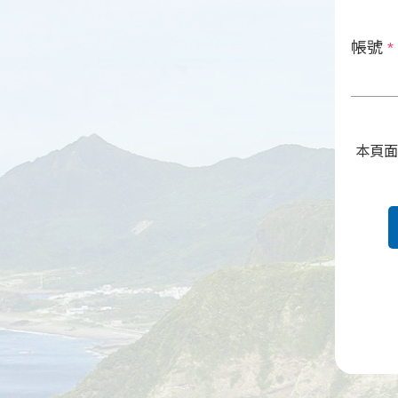
帳號
*
本頁面受